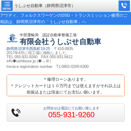
うしぶせ自動車（静岡県沼津市）
MENU
アウディ、フォルクスワーゲンのDSG・トランスミッション修理のご
相談は、静岡県沼津市の「うしぶせ自動車」へ
中部運輸局 認証自動車整備工場
有限会社
うしぶせ自動車
静岡県沼津市西島町19-25
〒410-0835
2017年4月に現工場に移転しました。
TEL:055-931-9260 FAX:055-931-9412
info◆ushibuse.jp (◆→＠）
Invoice registration number
T1-0801-0200-6300
＊修理ローンあります。
＊クレジットカードは１０万円までは使えますがそれ以上は
前振込または現金にてお支払い願います。
お問合せは電話にてお願い致します
055-931-9260