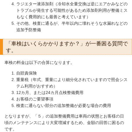
ラジエター液添加剤（冷却水全量交換は逆にエアかみなどの
トラブルが発生する可能性があるため添加剤利用が整備ミス
もなく費用的にも最善と考えています）
その他、検査に通るが、半年以内に壊れそうな水漏れなどの
追加予防整備
「車検はいくらかかりますか？」が一番困る質問で
す。
車検の料金は以下の合算になります。
自賠責保険
重量税（年式、重量により細分化されていますので照会シス
テム利用がおすすめ）
12カ月、または24カ月点検整備費用
お客様のご要望事項
検査に通らない部分の追加整備が必要な場合の費用
となりますが、「５」の追加整備費用は車両の状態とお客様の日
頃のメンテナンスにより大変増減するため、金額の回答に困るの
です。