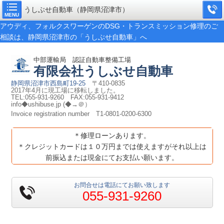
うしぶせ自動車（静岡県沼津市）
MENU
アウディ、フォルクスワーゲンのDSG・トランスミッション修理のご
相談は、静岡県沼津市の「うしぶせ自動車」へ
中部運輸局 認証自動車整備工場
有限会社
うしぶせ自動車
静岡県沼津市西島町19-25
〒410-0835
2017年4月に現工場に移転しました。
TEL:055-931-9260 FAX:055-931-9412
info◆ushibuse.jp (◆→＠）
Invoice registration number
T1-0801-0200-6300
＊修理ローンあります。
＊クレジットカードは１０万円までは使えますがそれ以上は
前振込または現金にてお支払い願います。
お問合せは電話にてお願い致します
055-931-9260