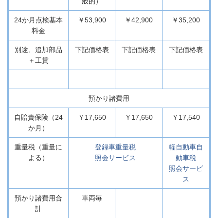
般的）
24か月点検基本
￥53,900
￥42,900
￥35,200
料金
別途、追加部品
下記価格表
下記価格表
下記価格表
＋工賃
預かり諸費用
自賠責保険（24
￥17,650
￥17,650
￥17,540
か月）
重量税（重量
に
登録車重量税
軽自動車自
よる）
照会サービス
動車税
照会サービ
ス
預かり諸費用合
車両毎
計